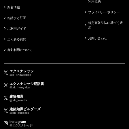
利用規約
新着情報
プライバシーポリシー
お詫びと訂正
特定商取引法に基づく表
示
ご利用ガイド
お問い合わせ
よくある質問
書影利用について
エクスナレッジ
@x_knowledge
エクスナレッジ翻訳書
@xk_honyaku
建築知識
@xk_kenchi
建築知識ビルダーズ
@xk_builders
Instagram
@エクスナレッジ