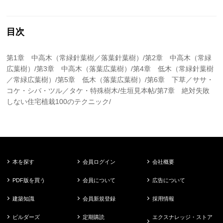
目次
第1章 中高木（常緑針葉樹／落葉針葉樹）/第2章 中高木（常緑
広葉樹）/第3章 中高木（落葉広葉樹）/第4章 低木（常緑針葉樹
／常緑広葉樹）/第5章 低木（落葉広葉樹）/第6章 下草／ササ・
コケ・シバ・ツル／タケ・特殊樹木/生垣見本帖/第7章 絶対失敗
しない住宅植栽100のテクニック/
本を探す
会員ログイン
会社概要
PDF版を買う
会員について
広告について
建築知識
会員新規登録
採用情報
ビルダーズ
定期購読
エクスナレッジ・ストア