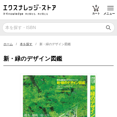
T
0
カート
メニュー
本が探せる、本が買える
ホーム
本を探す
新・緑のデザイン図鑑
新・緑のデザイン図鑑