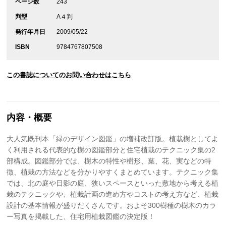
ページ数
243
判型
A４判
発行年月日
2009/05/22
ISBN
9784767807508
この書誌についてのお問い合わせはこちら
内容・概要
大人気既刊本「緑のデザイン図鑑」の増補改訂版。植栽樹としてよ
く利用される代表的な樹の図鑑部分と住宅植栽のテクニック集の2
部構成。図鑑部分では、樹木の特性や樹形、葉、花、実などの特
徴、植栽の方法などを分かりやすくまとめています。テクニック集
では、北の庭や日影の庭、狭いスペースといった敷地から考える植
栽のテクニックや、植栽計画の進め方やコストの考え方など、植栽
設計の基本情報が盛りだくさんです。およそ300樹種の樹木のカラ
ー写真を掲載した、住宅用植栽図鑑の決定版！