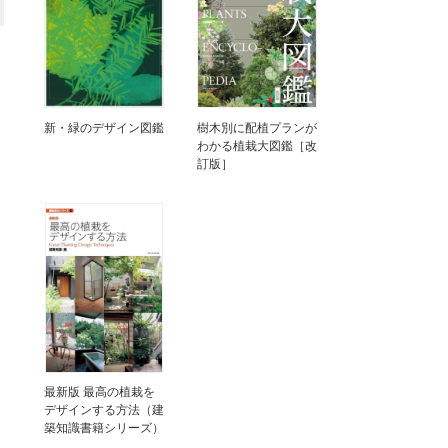
新・緑のデザイン図鑑
樹木別に配植プランが
わかる植栽大図鑑［改
訂版］
最新版 最高の植栽を
デザインする方法（建
築知識書籍シリーズ）