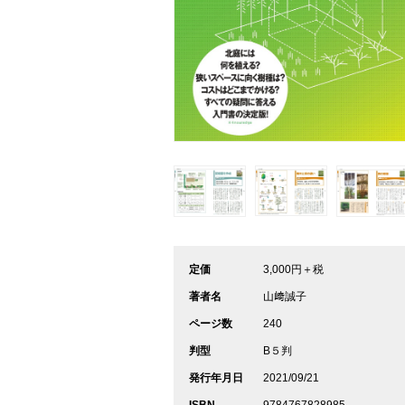
定価
3,000円＋税
著者名
山﨑誠子
ページ数
240
判型
B５判
発行年月日
2021/09/21
ISBN
9784767828985