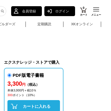
0
会員登録
ログイン
カート
メニュー
ビルダーズ
定期購読
XKオンライン
エクスナレッジ・ストアで購入
PDF版電子書籍
3,300
円
（税込）
本体3,000円＋税10％
300
ポイント
（10%）
カートに入れる