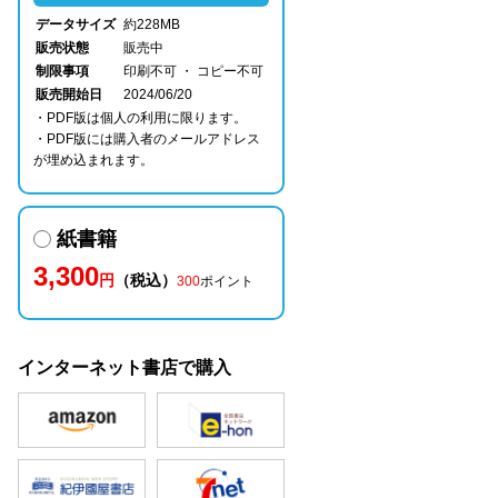
データサイズ
約228MB
販売状態
販売中
制限事項
印刷不可 ・ コピー不可
販売開始日
2024/06/20
・PDF版は個人の利用に限ります。
・PDF版には購入者のメールアドレス
が埋め込まれます。
紙書籍
3,300
円
（税込）
300
ポイント
インターネット書店で購入