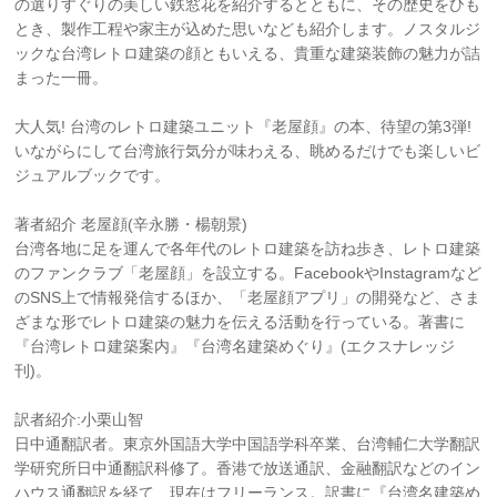
の選りすぐりの美しい鉄窓花を紹介するとともに、その歴史をひも
とき、製作工程や家主が込めた思いなども紹介します。ノスタルジ
ックな台湾レトロ建築の顔ともいえる、貴重な建築装飾の魅力が詰
まった一冊。
大人気! 台湾のレトロ建築ユニット『老屋顔』の本、待望の第3弾!
いながらにして台湾旅行気分が味わえる、眺めるだけでも楽しいビ
ジュアルブックです。
著者紹介 老屋顔(辛永勝・楊朝景)
台湾各地に足を運んで各年代のレトロ建築を訪ね歩き、レトロ建築
のファンクラブ「老屋顔」を設立する。FacebookやInstagramなど
のSNS上で情報発信するほか、「老屋顔アプリ」の開発など、さま
ざまな形でレトロ建築の魅力を伝える活動を行っている。著書に
『台湾レトロ建築案内』『台湾名建築めぐり』(エクスナレッジ
刊)。
訳者紹介:小栗山智
日中通翻訳者。東京外国語大学中国語学科卒業、台湾輔仁大学翻訳
学研究所日中通翻訳科修了。香港で放送通訳、金融翻訳などのイン
ハウス通翻訳を経て、現在はフリーランス。訳書に『台湾名建築め