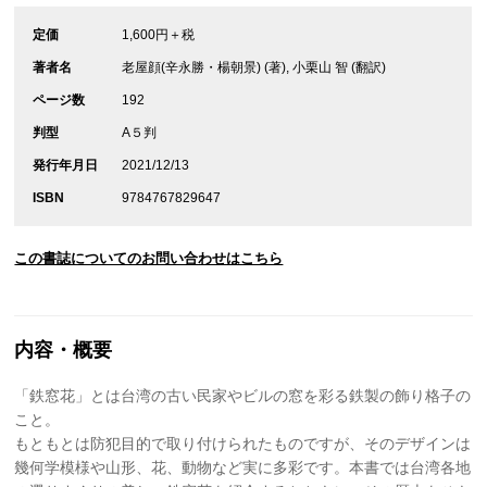
定価
1,600円＋税
著者名
老屋顔(辛永勝・楊朝景) (著), 小栗山 智 (翻訳)
ページ数
192
判型
A５判
発行年月日
2021/12/13
ISBN
9784767829647
この書誌についてのお問い合わせはこちら
内容・概要
「鉄窓花」とは台湾の古い民家やビルの窓を彩る鉄製の飾り格子の
こと。
もともとは防犯目的で取り付けられたものですが、そのデザインは
幾何学模様や山形、花、動物など実に多彩です。本書では台湾各地