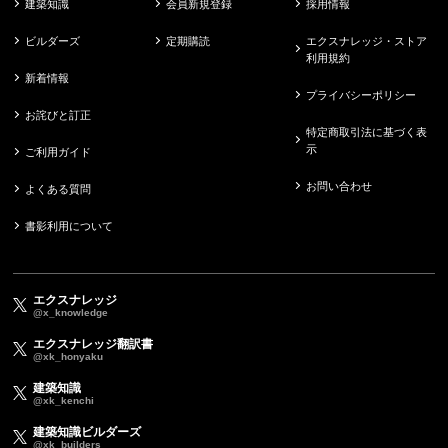
建築知識
会員新規登録
採用情報
ビルダーズ
定期購読
エクスナレッジ・ストア
利用規約
新着情報
プライバシーポリシー
お詫びと訂正
特定商取引法に基づく表
示
ご利用ガイド
お問い合わせ
よくある質問
書影利用について
エクスナレッジ
@x_knowledge
エクスナレッジ翻訳書
@xk_honyaku
建築知識
@xk_kenchi
建築知識ビルダーズ
@xk_builders