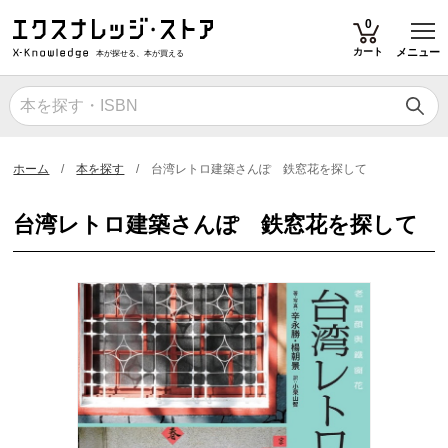
T
0
カート
メニュー
本が探せる、本が買える
ホーム
本を探す
台湾レトロ建築さんぽ 鉄窓花を探して
台湾レトロ建築さんぽ 鉄窓花を探して