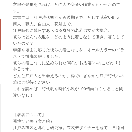
衣服や髪形を見れば、その人の身分や職業がわかったので
す。
本書では、江戸時代初期から後期まで、そして武家や町人、
商人、職人、自由人、花魁まで、
江戸時代に暮らすあらゆる身分の老若男女が大集合。
彼らはどんな衣服を、どのように着こなして働き、暮らして
いたのか？
季節や場面に応じた彼らの着こなしを、オールカラーのイラ
ストで徹底図解しました。
彼らの着こなしに込められた“粋”と“お洒落”へのこだわりも
必見です。
どんな江戸人と出会えるのか、粋でにぎやかな江戸時代への
旅にご期待ください！
これを読めば、時代劇や時代小説が100倍面白くなること間
違いなし！
【著者について】
菊地ひと美（文と絵）
江戸の衣装と暮らし研究家。衣装デザイナーを経て、早稲田