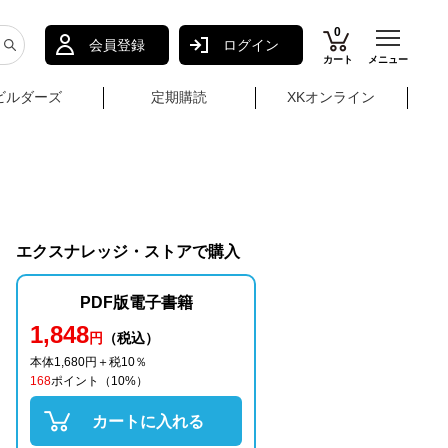
0
会員登録
ログイン
カート
メニュー
ビルダーズ
定期購読
XKオンライン
エクスナレッジ・ストアで購入
PDF版電子書籍
1,848
円
（税込）
本体1,680円＋税10％
168
ポイント
（10%）
カートに入れる