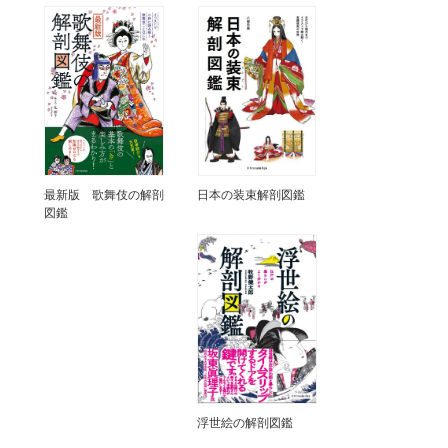
最新版 歌舞伎の解剖
日本の装束解剖図鑑
図鑑
浮世絵の解剖図鑑