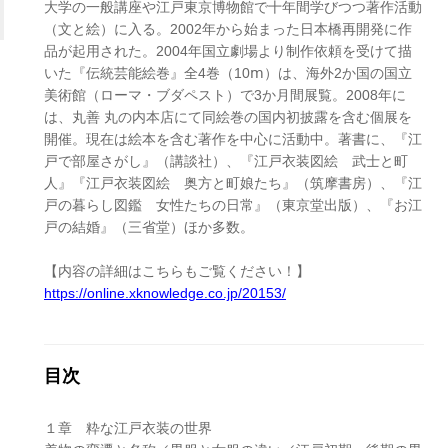
大学の一般講座や江戸東京博物館で十年間学びつつ著作活動
（文と絵）に入る。2002年から始まった日本橋再開発に作
品が起用された。2004年国立劇場より制作依頼を受けて描
いた『伝統芸能絵巻』全4巻（10ⅿ）は、海外2か国の国立
美術館（ローマ・ブダペスト）で3か月間展覧。2008年に
は、丸善 丸の内本店にて同絵巻の国内初披露を含む個展を
開催。現在は絵本を含む著作を中心に活動中。著書に、『江
戸で部屋さがし』（講談社）、『江戸衣装図絵 武士と町
人』『江戸衣装図絵 奥方と町娘たち』（筑摩書房）、『江
戸の暮らし図鑑 女性たちの日常』（東京堂出版）、『お江
戸の結婚』（三省堂）ほか多数。
【内容の詳細はこちらもご覧ください！】
https://online.xknowledge.co.jp/20153/
目次
１章 粋な江戸衣装の世界