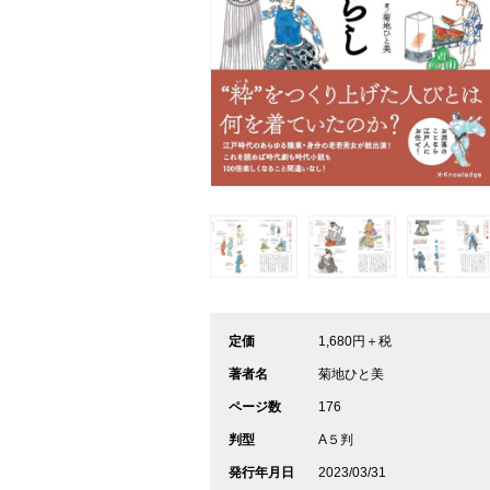
定価
1,680円＋税
著者名
菊地ひと美
ページ数
176
判型
A５判
発行年月日
2023/03/31