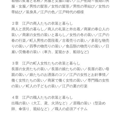
着物の変遷と名称／男服と女服の違い／江戸初期～後期の男
服・女服／男性の髪形／女性の髪形／男性の帯結び／女性の
帯結び／装身具／江戸の色／江戸時代の模様
２章 江戸の商人たちの衣装と暮らし
商人と庶民の暮らし／商人の礼装と外出着／商家の奉公人の
装い／商家の女性の装いと暮らし／女性の冬の装い／江戸の
春の行楽／町人男性の普段着／古着売りの装い／多彩な物売
りの装い／四季の物売りの装い／食品類の物売りの装い／日
雇い労働者の装い（車力、駕籠かき、船頭など)
３章 江戸の町人女性たちの衣装と暮らし
長屋の女房たちの装い／長屋の娘たちの装い／長屋の若い母
親の装い／娘たちのお洒落のコツ／江戸の女性とお針事情／
働く女性たちの装い／商家で働く女性の装い／専門職の女性
の装い／町人の子どもの装い／江戸の夏の行楽
４章 江戸の職人たちの衣装と暮らし
出職の装い（大工、鳶、火消など）／居職の装い（型染め
師、傘張り、籠結など）／職人の必須アイテム