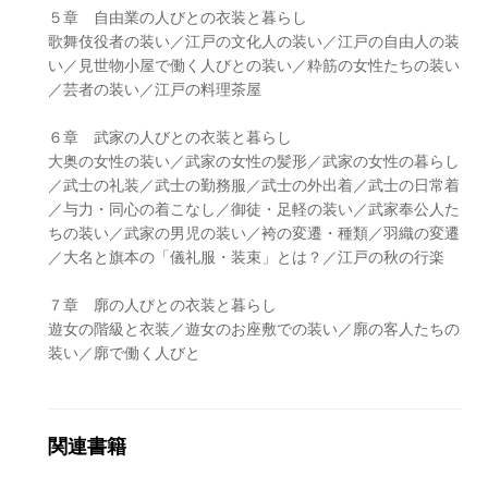
５章 自由業の人びとの衣装と暮らし
歌舞伎役者の装い／江戸の文化人の装い／江戸の自由人の装
い／見世物小屋で働く人びとの装い／粋筋の女性たちの装い
／芸者の装い／江戸の料理茶屋
６章 武家の人びとの衣装と暮らし
大奥の女性の装い／武家の女性の髪形／武家の女性の暮らし
／武士の礼装／武士の勤務服／武士の外出着／武士の日常着
／与力・同心の着こなし／御徒・足軽の装い／武家奉公人た
ちの装い／武家の男児の装い／袴の変遷・種類／羽織の変遷
／大名と旗本の「儀礼服・装束」とは？／江戸の秋の行楽
７章 廓の人びとの衣装と暮らし
遊女の階級と衣装／遊女のお座敷での装い／廓の客人たちの
装い／廓で働く人びと
関連書籍