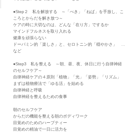
●Step２ 私を解放する ～「べき」「ねば」を手放し、こ
ころとからだを解き放つ～
ケアの時に大切なのは、どんな「在り方」でするか
マインドフルネスを取り入れる
健康を頑張らない
ドーパミン的「楽しさ」と、セロトニン的「穏やかさ」 …
など
●Step3 私を整える ～朝、昼、夜、休日に行う自律神経
のセルフケア～
自律神経ケアの４原則「植物」「光」「姿勢」「リズム」
まずは植物療法で「ゆる活」を始める
自律神経と呼吸
自律神経を整えるための食事
朝のセルフケア
からだの機能を整える朝のボディワーク
目覚めのためのハーブティー
目覚めの精油で一日に活力を