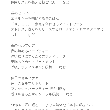
体内リズムを整える朝ごはん …など
昼のセルフケア
エネルギーを補給する昼ごはん
「今、ここ」に焦点を合わせるマインドワーク
ストレス、凝りをリリースするロールオンアロマ＆アロマミ
スト …など
夜のセルフケア
夜の鎮めるハーブティー
深い眠りにつくためのボディワーク
安眠のためのトリートメント
呼吸、ボディスキャン瞑想 …など
休日のセルフケア
休日のセルフリトリート
フレッシュハーブティーで特別感を
香りを使ったマインドフル瞑想 …など
Step４ 私に還る ～より自然体な「本来の私」へ～