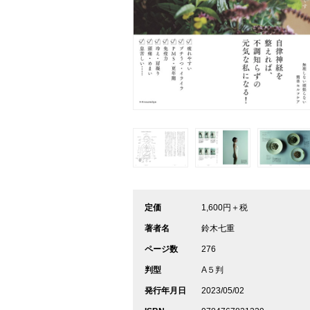
定価
1,600円＋税
著者名
鈴木七重
ページ数
276
判型
A５判
発行年月日
2023/05/02