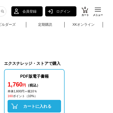
0
会員登録
ログイン
カート
メニュー
ビルダーズ
定期購読
XKオンライン
エクスナレッジ・ストアで購入
PDF版電子書籍
1,760
円
（税込）
本体1,600円＋税10％
160
ポイント
（10%）
カートに入れる