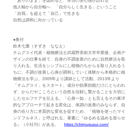
「ありのまま」を認めると、本当の安心感が訪れる
他人軸から自分軸へ 「自分らしく生きる」ということ
「自我」を超えて「自己」で生きる
自然は調和に向かっている
●奥付
鈴木七重（すずき ななえ）
チムグスイ代表・植物療法士武蔵野美術大学卒業後、企画デ
ザインの仕事を経て、自身の不調改善のために自然療法を取
り入れる。生活をシンプルにし植物のちからを取り入れるう
ちに、不調が改善し心身が調和していく体験から本格的に植
物療法を学ぶ。2009年より講師として活動。2013年より
「チムグスイ」をスタート。成分や効果効能だけにとらわれ
ず、からだやこころという自然を信頼し繋がることを大切に
したセルフケアを伝える。「心身一如」とも言えるその東洋
的なアプローチで起きる変化は、体調の改善のみならず、自
身の在り方に本質的な変化を促すため、「植物を使ったマイ
ンドフルネス」と呼ばれる。著書に『ゆるめる温める巡らせ
る』（小社刊）がある。
https://chimugusui.com/