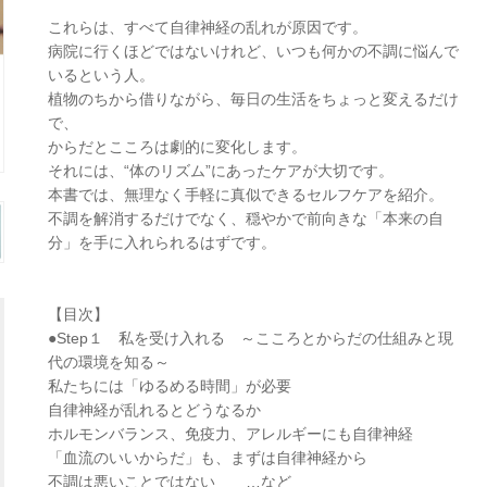
これらは、すべて自律神経の乱れが原因です。
病院に行くほどではないけれど、いつも何かの不調に悩んで
いるという人。
植物のちから借りながら、毎日の生活をちょっと変えるだけ
で、
からだとこころは劇的に変化します。
それには、“体のリズム”にあったケアが大切です。
本書では、無理なく手軽に真似できるセルフケアを紹介。
不調を解消するだけでなく、穏やかで前向きな「本来の自
分」を手に入れられるはずです。
【目次】
●Step１ 私を受け入れる ～こころとからだの仕組みと現
代の環境を知る～
私たちには「ゆるめる時間」が必要
自律神経が乱れるとどうなるか
ホルモンバランス、免疫力、アレルギーにも自律神経
「血流のいいからだ」も、まずは自律神経から
不調は悪いことではない …など