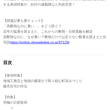
する巻頭特集や、好評の連載陣など内容充実！
【関連記事も要チェック】
「高断熱なのに暑い…」をどう防ぐ？
近年の猛暑を踏まえた、これからの断熱・日射遮蔽を解説
高断熱なのに、なぜ暑い？断熱だけでは足りない酷暑を踏まえた住
宅設
https://online.xknowledge.co.jp/37129/
目次
【巻頭特集】
地域工務店と地域の建築士で取り組む町並みづくり
建売住宅の作法
【特集】
究極の日射取得
×