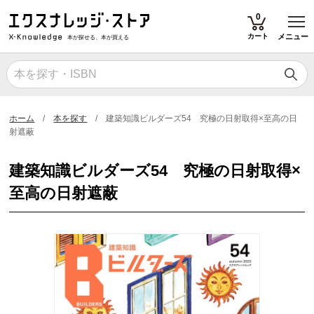
T
0
カート
メニュー
本が探せる、本が買える
ホーム
本を探す
建築知識ビルダーズ54 究極の日射取得×至高の日
射遮蔽
建築知識ビルダーズ54 究極の日射取得×
至高の日射遮蔽