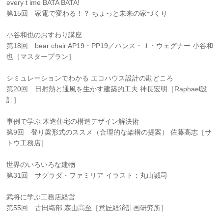
every t ime BATA BATA!
第15回 家電で変わる！？ ちょっと未来の家づくり
小谷和也のおすわり講座
第18回 bear chair AP19・PP19／ハンス・Ｊ・ウェグナー 小谷和
也［マスタープラン］
シミュレーションでわかる エコハウス設計の勘どころ
第20回 日射熱と通風を生かす建築的工夫 神長宏明［Raphael設
計］
事例で学ぶ 木造住宅の構造デザイン解決術
第9回 登り梁形式のススメ（合理的な架構の提案） 佐藤高志［サ
トウ工務店］
世界のいろいろな建物
第31回 サグラダ・ファミリア イラスト：丸山誠司
武将に学ぶ工務店経営
第55回 古田織部 森山高至［意匠経済計画研究所］