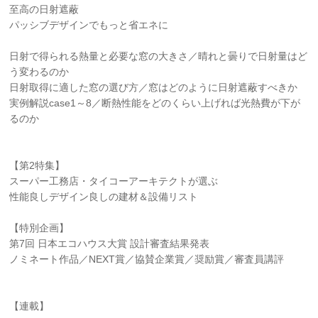
至高の日射遮蔽
パッシブデザインでもっと省エネに
日射で得られる熱量と必要な窓の大きさ／晴れと曇りで日射量はど
う変わるのか
日射取得に適した窓の選び方／窓はどのように日射遮蔽すべきか
実例解説case1～8／断熱性能をどのくらい上げれば光熱費が下が
るのか
【第2特集】
スーパー工務店・タイコーアーキテクトが選ぶ
性能良しデザイン良しの建材＆設備リスト
【特別企画】
第7回 日本エコハウス大賞 設計審査結果発表
ノミネート作品／NEXT賞／協賛企業賞／奨励賞／審査員講評
【連載】