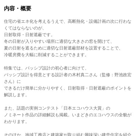
内容・概要
住宅の省エネ化を考えるうえで、高断熱化・設備計画の次に行わな
くてはならないのが、
日射取得・日射遮蔽です。
冬の日射が入りやすい場所に適切な大きさの窓を開けて、
夏の日射を遮るために適切な日射遮蔽部材を設置することで、
冷暖房費を大幅に削減することができます。
特集では、パッシブ設計の初心者に向けて、
パッシブ設計を得意とする設計者の木村真二さん（監修：野池政宏
さん）に
できるだけ簡単に分かりやすく、日射取得・日射遮蔽のポイントを
解説します。
また、話題の実例コンテスト「日本エコハウス大賞」の
ノミネート作品の詳細解説も掲載。いまどきのエコハウスの全貌が
わかります。
そのほか、地域工務店と建築家が取り組む興味深い建売住宅を紹介