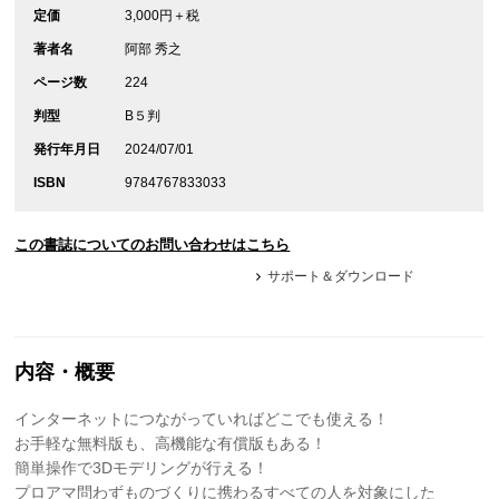
定価
3,000円＋税
著者名
阿部 秀之
ページ数
224
判型
B５判
発行年月日
2024/07/01
ISBN
9784767833033
この書誌についてのお問い合わせはこちら
サポート＆ダウンロード
内容・概要
インターネットにつながっていればどこでも使える！
お手軽な無料版も、高機能な有償版もある！
簡単操作で3Dモデリングが行える！
プロアマ問わずものづくりに携わるすべての人を対象にした