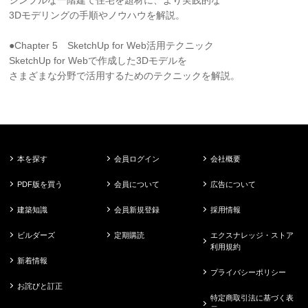
シンプルな一階建て住宅を題材に、より実践的な
3Dモデリングの手順やノウハウを解説。
●Chapter 5 SketchUp for Web活用テクニック
SketchUp for Webで作成した3Dモデルを
さまざまな分野で活用するためのテクニックを解説。
本を探す
会員ログイン
会社概要
PDF版を買う
会員について
広告について
建築知識
会員新規登録
採用情報
ビルダーズ
定期購読
エクスナレッジ・ストア
利用規約
新着情報
プライバシーポリシー
お詫びと訂正
特定商取引法に基づく表