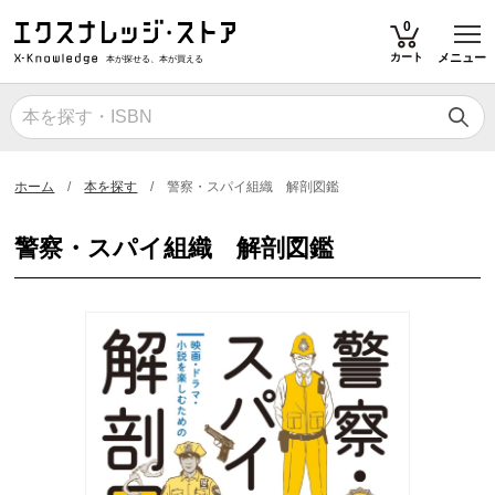
T
0
カート
メニュー
本が探せる、本が買える
ホーム
本を探す
警察・スパイ組織 解剖図鑑
警察・スパイ組織 解剖図鑑