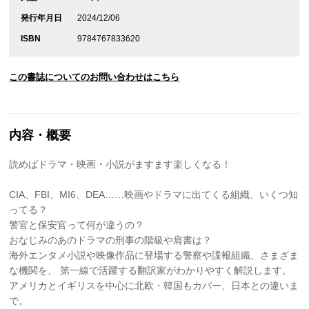
発行年月日
2024/12/06
ISBN
9784767833620
この書誌についてのお問い合わせはこちら
内容・概要
読めばドラマ・映画・小説がますます楽しくなる！
CIA、FBI、MI6、DEA……映画やドラマに出てくる組織、いくつ知
ってる？
警官と保安官って何が違うの？
おなじみのあのドラマの刑事の階級や肩書は？
海外エンタメ小説や映像作品に登場する警察や諜報組織、さまざま
な機関を、 第一線で活躍する翻訳家がわかりやすく解説します。
アメリカとイギリスを中心に北欧・韓国もカバー、日本との違いま
で。