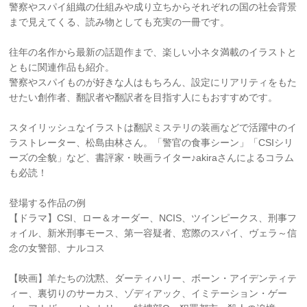
警察やスパイ組織の仕組みや成り立ちからそれぞれの国の社会背景
まで見えてくる、読み物としても充実の一冊です。
往年の名作から最新の話題作まで、楽しい小ネタ満載のイラストと
ともに関連作品も紹介。
警察やスパイものが好きな人はもちろん、設定にリアリティをもた
せたい創作者、翻訳者や翻訳者を目指す人にもおすすめです。
スタイリッシュなイラストは翻訳ミステリの装画などで活躍中のイ
ラストレーター、松島由林さん。「警官の食事シーン」「CSIシリ
ーズの全貌」など、書評家・映画ライター♪akiraさんによるコラム
も必読！
登場する作品の例
【ドラマ】CSI、ロー＆オーダー、NCIS、ツインピークス、刑事フ
ォイル、新米刑事モース、第一容疑者、窓際のスパイ、ヴェラ～信
念の女警部、ナルコス
【映画】羊たちの沈黙、ダーティハリー、ボーン・アイデンティテ
ィー、裏切りのサーカス、ゾディアック、イミテーション・ゲー