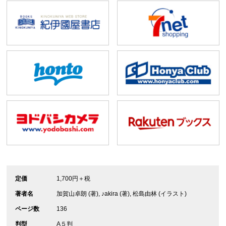
定価
1,700円＋税
著者名
加賀山卓朗 (著), ♪akira (著), 松島由林 (イラスト)
ページ数
136
判型
A５判