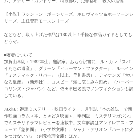
ム、アナザー・カントリー、特捜部Q、犯罪都市、殺人の追憶
【小説】ワシントン・ポーシリーズ、ホロヴィッツ＆ホーソーンシ
リーズ、主任警部モースシリーズ
などなど、取り上げた作品は130以上！手軽な作品ガイドとしても
どうぞ。
■著者について
加賀山卓朗：1962年生。翻訳家。おもな訳書に、ル・カレ『スパ
イたちの遺産』、グリーン『ヒューマン・ファクター』、ルヘイン
『ミスティック・リバー』（以上、早川書房）、ディケンズ『大い
なる遺産』（新潮社）、コスビー『頰に哀しみを刻め』（ハーパー
コリンズ・ジャパン）など。依田卓巳名義でノンフィクションも訳
している。
♪akira：翻訳ミステリー・映画ライター。月刊誌「本の雑誌」で新
作映画コラム＜本、ときどき映画＞、季刊誌「ミステリマガジン」
でミステリドラマレビューを連載中。文庫解説はアンドレアス・フ
ェーア『急斜面』（小学館文庫）、ジャナ・デリオン『ハートに火
をつけないで』（創元推理文庫）ほか。