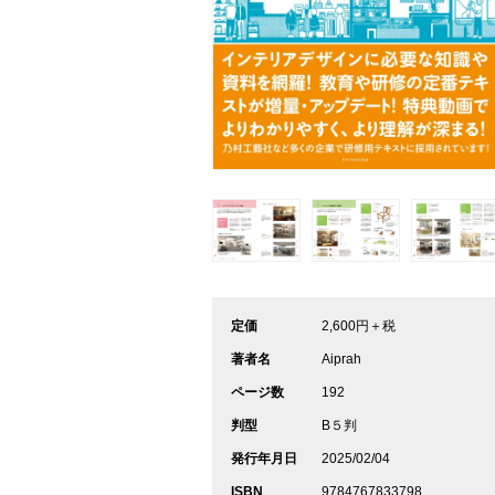
定価
2,600円＋税
著者名
Aiprah
ページ数
192
判型
B５判
発行年月日
2025/02/04
ISBN
9784767833798