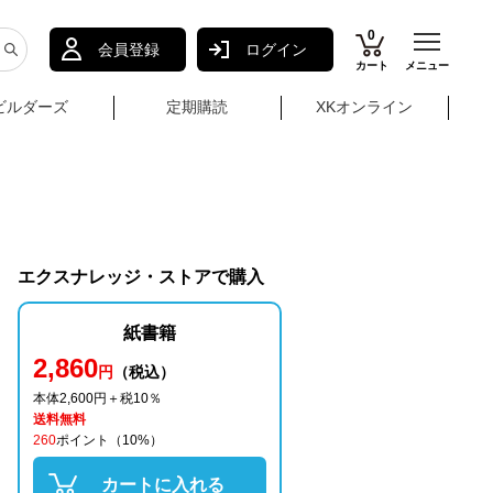
0
会員登録
ログイン
カート
メニュー
ビルダーズ
定期購読
XKオンライン
エクスナレッジ・ストアで購入
紙書籍
2,860
円
（税込）
本体2,600円＋税10％
送料無料
260
ポイント
（10%）
カートに入れる