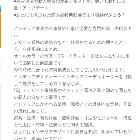
●教育現場や新人研修の定番テキストが、装いも新たに増
量・アップデート！
●新たに用意された購入者特典動画でより理解が深まる！
インテリア業界の全体像や仕事に必要な専門知識、表現スキ
ル、
デザイン業務の進め方など「仕事をするための押さえどこ
ろ」を体系的にまとめ、
オールカラーの写真・CG・イラスト・図版をふんだんに用
いて図解した解説書です。
今の時代に合った資料集成としてもご活用いただけます。
インテリアデザイナー・インテリアコーディネーターを目指
して勉強をしている方々をはじめ、
設計・デザイン事務所やインテリア関連企業に勤めて間もな
い新人の方などに最適です。
インテリアにかかわる業種・職種とその具体的な業務、作業
の流れに始まり、
家具・設備・色彩計画・照明計画・寸法やモジュール・構造
と仕上げ・材料・法規などに関する知識、
さらにはインテリアデザインに必要な知識、図面やプレゼン
ボード、建築パースなど