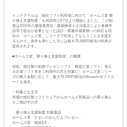
インテグラルは、他社ソフト利用者に向けて「ホームズ君 乗
り換え支援制度」を2026年1月7日より開始しました。この制
度は2025年の建築基準法・建築物省エネ法改正により各種申
請等で提出が必要となった設計・図書作成業務への対応を同
社の「ホームズ君」シリーズで対策してもらうことを支援す
るもので、条件を満たした方には最大70,000円相当の特典が
提供されます。
■ホームズ君「乗り換え支援制度」の概要
現在、他社製の初期プレゼンソフト、構造計算ソフト、省エ
ネ計算ソフト等をご利用中の方を対象に、ホームズ君シリー
ズの購入金額に応じて、最大70,000円相当のAmazonギフトカ
ードを進呈。
・対象となる方
有償の他社製ソフトウェアからホームズ君製品への乗り換え
をご検討中の方
・乗り換え支援制度 対象製品
ホームズ君「すまいのかんたんプレゼン」
ホームズ君「構造EX」