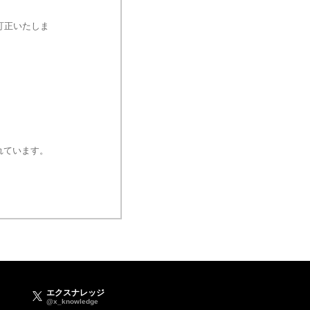
訂正いたしま
。
されています。
エクスナレッジ
@x_knowledge