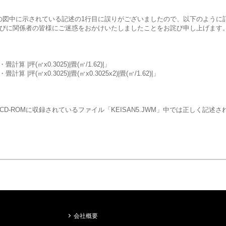
2」の図中に示されている記述の1行目に誤りがございましたので、以下のように
びに関係者の皆様にご迷惑をおかけいたしましたことをお詫び申し上げます
計算 |坪(㎡x0.3025)|畳(㎡/1.62)|」
算 |坪(㎡x0.3025)|畳(㎡x0.3025x2)|畳(㎡/1.62)|」
CD-ROMに収録されているファイル「KEISAN5.JWM」中では正しく記述
会社概要