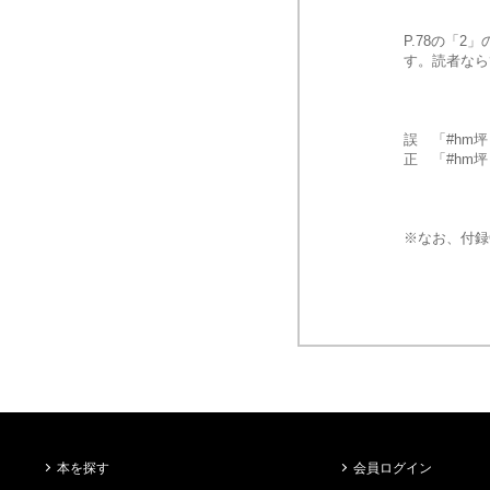
P.78の「
す。読者なら
誤　「#hm坪・畳
正　「#hm坪・畳計
※なお、付録
本を探す
会員ログイン