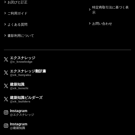
お詫びと訂正
特定商取引法に基づく表
示
ご利用ガイド
お問い合わせ
よくある質問
書影利用について
エクスナレッジ
@x_knowledge
エクスナレッジ翻訳書
@xk_honyaku
建築知識
@xk_kenchi
建築知識ビルダーズ
@xk_builders
Instagram
@エクスナレッジ
Instagram
@建築知識