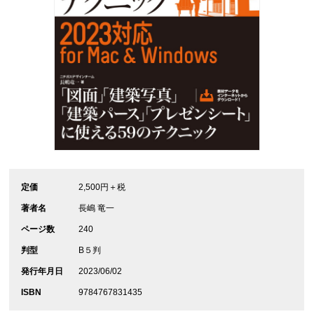
定価
2,500円＋税
著者名
長嶋 竜一
ページ数
240
判型
B５判
発行年月日
2023/06/02
ISBN
9784767831435