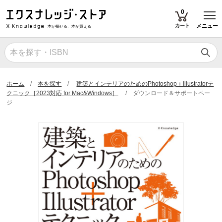
T
0
カート
メニュー
本が探せる、本が買える
ホーム
本を探す
建築とインテリアのためのPhotoshop＋Illustratorテ
クニック［2023対応 for Mac&Windows］
ダウンロード＆サポートペー
ジ