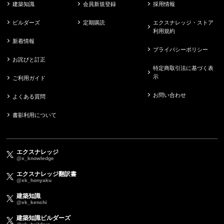
建築知識
会員新規登録
採用情報
ビルダーズ
定期購読
エクスナレッジ・ストア
利用規約
新着情報
プライバシーポリシー
お詫びと訂正
特定商取引法に基づく表
示
ご利用ガイド
お問い合わせ
よくある質問
書影利用について
エクスナレッジ
@x_knowledge
エクスナレッジ翻訳書
@xk_honyaku
建築知識
@xk_kenchi
建築知識ビルダーズ