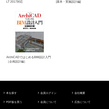
LT 2017対応
[基本・実施設計編]
ArchiCADではじめるBIM設計入門
［企画設計編］
本を探す
会員ログイン
会社概要
PDF版を買う
会員について
広告について