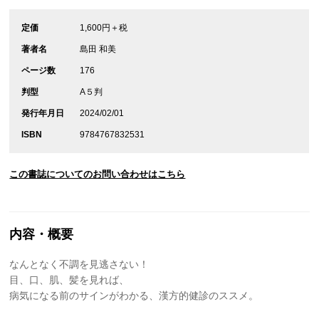
定価
1,600円＋税
著者名
島田 和美
ページ数
176
判型
A５判
発行年月日
2024/02/01
ISBN
9784767832531
この書誌についてのお問い合わせはこちら
内容・概要
なんとなく不調を見逃さない！
目、口、肌、髪を見れば、
病気になる前のサインがわかる、漢方的健診のススメ。