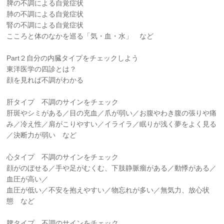
脾の不調による自覚症状
肺の不調による自覚症状
腎の不調による自覚症状
こころと体のなかを巡る「気・血・水」 など
Part２自分の内臓タイプをチェックしよう
東洋医学の四診とは？
顔を見れば不調がわかる
肝タイプ 不調のサインをチェック
肝斑やシミがある／目の充血／爪が弱い／お腹やわき腹の張りや痛
み／冷え性／肩がこりやすい／イライラ／眠りが浅く夢をよく見る
／決断力が弱い など
心タイプ 不調のサインをチェック
顔がのぼせる／手や足がむくむ、下肢静脈瘤がある／動悸がある／
血圧が高い／
血圧が低い／不安を抱えやすい／物忘れが多い／無気力、放心状
態 など
脾タイプ 不調のサインをチェック