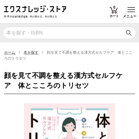
T
0
カート
メニュー
本が探せる、本が買える
ホーム
本を探す
顔を見て不調を整える漢方式セルフケア 体とここ
ろのトリセツ
顔を見て不調を整える漢方式セルフケ
ア 体とこころのトリセツ