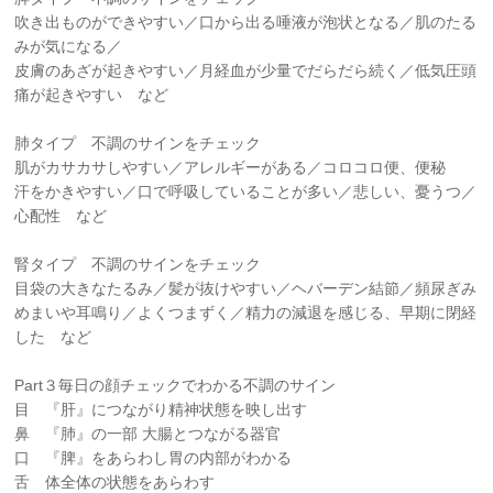
吹き出ものができやすい／口から出る唾液が泡状となる／肌のたる
みが気になる／
皮膚のあざが起きやすい／月経血が少量でだらだら続く／低気圧頭
痛が起きやすい など
肺タイプ 不調のサインをチェック
肌がカサカサしやすい／アレルギーがある／コロコロ便、便秘
汗をかきやすい／口で呼吸していることが多い／悲しい、憂うつ／
心配性 など
腎タイプ 不調のサインをチェック
目袋の大きなたるみ／髪が抜けやすい／ヘバーデン結節／頻尿ぎみ
めまいや耳鳴り／よくつまずく／精力の減退を感じる、早期に閉経
した など
Part３毎日の顔チェックでわかる不調のサイン
目 『肝』につながり精神状態を映し出す
鼻 『肺』の一部 大腸とつながる器官
口 『脾』をあらわし胃の内部がわかる
舌 体全体の状態をあらわす