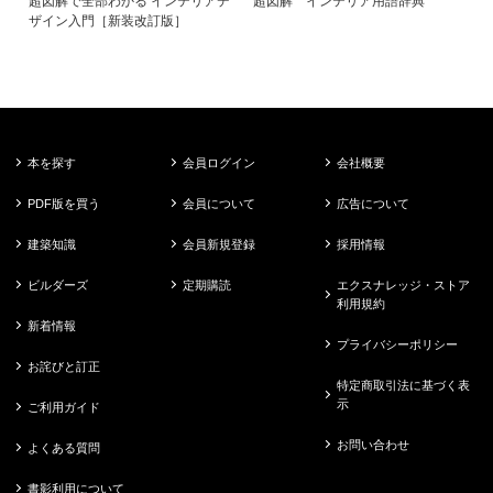
超図解で全部わかる インテリアデ
超図解 インテリア用語辞典
ザイン入門［新装改訂版］
本を探す
会員ログイン
会社概要
PDF版を買う
会員について
広告について
建築知識
会員新規登録
採用情報
ビルダーズ
定期購読
エクスナレッジ・ストア
利用規約
新着情報
プライバシーポリシー
お詫びと訂正
特定商取引法に基づく表
示
ご利用ガイド
お問い合わせ
よくある質問
書影利用について