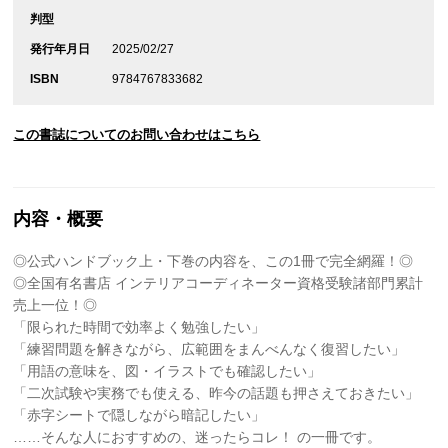
判型
発行年月日
2025/02/27
ISBN
9784767833682
この書誌についてのお問い合わせはこちら
内容・概要
◎公式ハンドブック上・下巻の内容を、この1冊で完全網羅！◎
◎全国有名書店 インテリアコーディネーター資格受験諸部門累計
売上一位！◎
「限られた時間で効率よく勉強したい」
「練習問題を解きながら、広範囲をまんべんなく復習したい」
「用語の意味を、図・イラストでも確認したい」
「二次試験や実務でも使える、昨今の話題も押さえておきたい」
「赤字シートで隠しながら暗記したい」
……そんな人におすすめの、迷ったらコレ！ の一冊です。