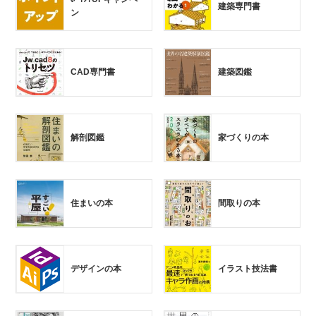
建築専門書
ン
CAD専門書
建築図鑑
解剖図鑑
家づくりの本
住まいの本
間取りの本
デザインの本
イラスト技法書